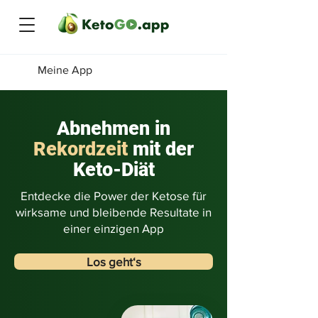
Meine App
Abnehmen in
Rekordzeit
mit der
Keto-Diät
Entdecke die Power der Ketose für
wirksame und bleibende Resultate in
einer einzigen App
Los geht‘s