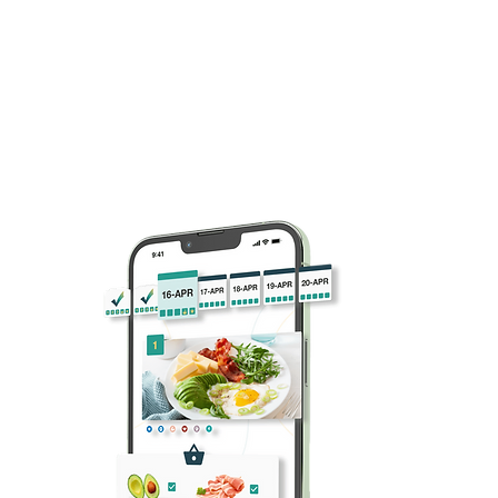
Wir wissen, dass es schwer ist,
neue Gewohnheiten zu festigen
und die Herausforderung
anzunehmen. Mach heute den
ersten einfachen Schritt und leg
jetzt los! Mach unser kurzes Quiz
und erfahre, welcher Keto-
Gewichtsabnahmeplan am
besten zu dir passt.