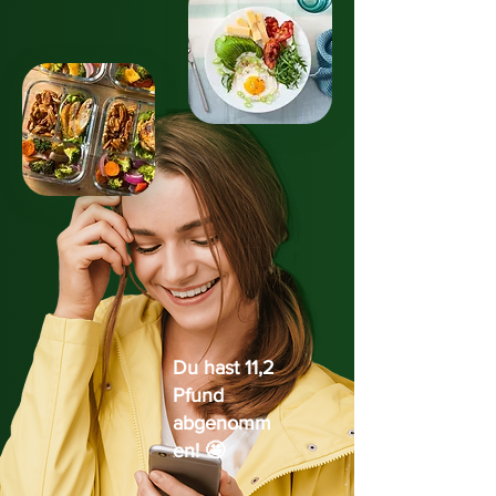
Du hast 11,2
Pfund
abgenomm
en!
🤩